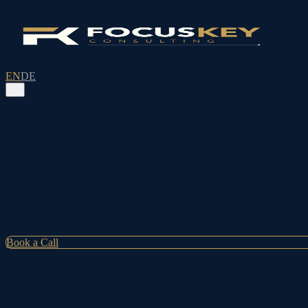
EN
DE
☾
Book a Call